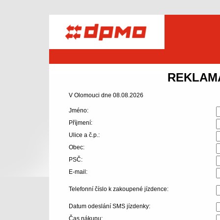
Dopravní podnik města Olomouce a.s.
REKLAM
V Olomouci dne 08.08.2026
Jméno:
Příjmení:
Ulice a č.p.:
Obec:
PSČ:
E-mail:
Telefonní číslo k zakoupené jízdence:
Datum odeslání SMS jízdenky:
Čas nákupu: