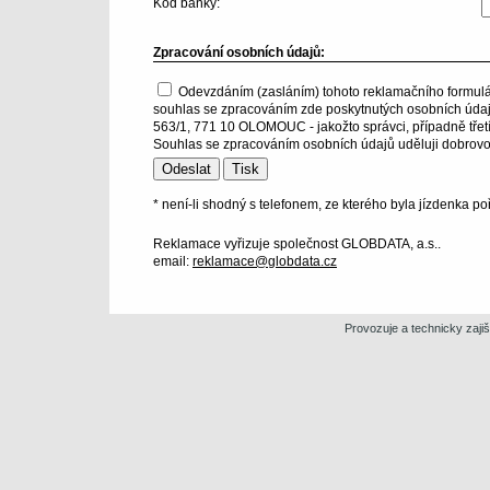
Kód banky:
Zpracování osobních údajů:
Odevzdáním (zasláním) tohoto reklamačního formulá
souhlas se zpracováním zde poskytnutých osobních údaj
563/1, 771 10 OLOMOUC - jakožto správci, případně třetí
Souhlas se zpracováním osobních údajů uděluji dobrovol
* není-li shodný s telefonem, ze kterého byla jízdenka po
Reklamace vyřizuje společnost GLOBDATA, a.s..
email:
reklamace@globdata.cz
Provozuje a technicky zaji